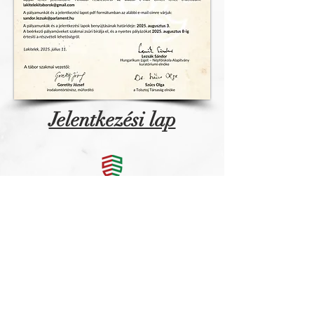
Jelentkezési lap
Ассоциация «За венгерско-российское
сотрудничество имени Льва
Николаевича Толстого»
Венгрия, Дом Наций, Будапешт 1062
ул. Байза 54.
© 2020
Ассоциация Толстого